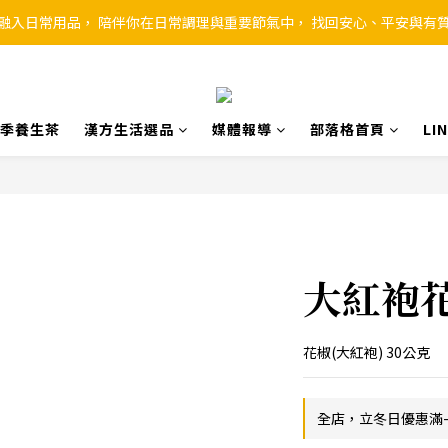
融入日常用品， 陪伴你在日常調理與重要節氣中， 找回安心、平安與有
季養生茶
漢方生活選品
媒體報導
部落格首頁
L
大紅袍
花椒(大紅袍) 30公克
全店，立冬日優惠滿-