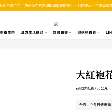
融入日常用品， 陪伴你在日常調理與重要節氣中， 找回安心、平安與有
季養生茶
漢方生活選品
媒體報導
部落格首頁
L
大紅袍
花椒(大紅袍) 30公克
全店，立冬日優惠滿-