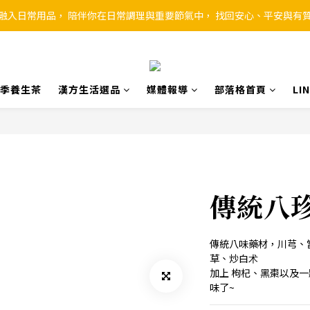
融入日常用品， 陪伴你在日常調理與重要節氣中， 找回安心、平安與有
季養生茶
漢方生活選品
媒體報導
部落格首頁
L
傳統八珍
傳統八味藥材，川芎、
草、炒白术
加上 枸杞、黑棗以及
味了~