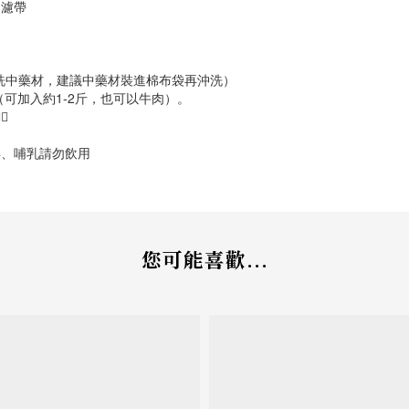
過濾帶
洗中藥材，建議中藥材裝進棉布袋再沖洗）
（可加入約1-2斤，也可以牛肉）。

孕、哺乳請勿飲用
您可能喜歡...