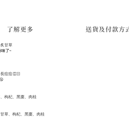
了解更多
送貨及付款方
、炙甘草
味了~
痘痘👏🏻

草、枸杞、黑棗、肉桂
炙甘草、枸杞、黑棗、肉桂