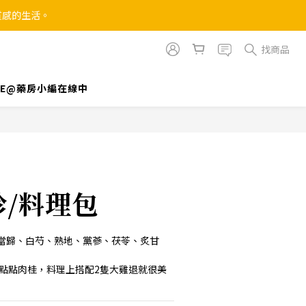
質感的生活。
找商品
INE@藥房小編在線中
立即購買
/料理包
當歸、白芍、熟地、黨蔘、茯苓、炙甘
一點點肉桂，料理上搭配2隻大雞退就很美