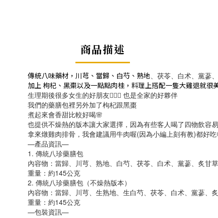
商品描述
傳統八味藥材，川芎、當歸、白芍、熟地
、
茯苓、白术、黨蔘
加上 枸杞、黑棗以及一點點肉桂，料理上搭配一隻大雞退就很美
生理期後很多女生的好朋友🙋🏻‍♀️ 也是全家的好夥伴
我們的藥膳包裡另外加了枸杞跟黑棗
煮起來會香甜比較好喝🌸
也提供不燥熱的版本讓大家選擇，因為有些客人喝了四物飲容易長
拿來燉雞肉排骨，我會建議用牛肉喔(因為小編上刻有教)都好吃
—產品資訊—
1. 傳統八珍藥膳包
內容物：當歸、川芎、熟地、白芍、茯苓、白术、黨蔘、炙甘
重量：約145公克
2. 傳統八珍藥膳包（不燥熱版本）
內容物：當歸、川芎、生熟地、生白芍、茯苓、白术、黨蔘、
重量：約145公克
—包裝資訊—