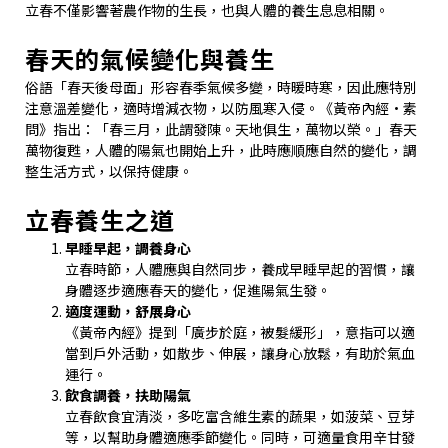
立春不僅影響著農作物的生長，也與人體的養生息息相關。
春天的氣候變化與養生
俗語「春天後母面」形容春季氣候多變，時暖時寒，因此應特別
注意溫差變化，適時增減衣物，以防風寒入侵。《黃帝內經•素
問》指出：「春三月，此謂發陳。天地俱生，萬物以榮。」春天
萬物復甦，人體的陽氣也開始上升，此時應順應自然的變化，調
整生活方式，以保持健康。
立春養生之道
早睡早起，調養身心
立春時節，人體應與自然同步，養成早睡早起的習慣，讓
身體逐步適應春天的變化，促進陽氣生發。
適度運動，舒展身心
《黃帝內經》提到「廣步於庭，被髮緩形」，意指可以適
當到戶外活動，如散步、伸展，讓身心放鬆，有助於氣血
運行。
飲食調養，扶助陽氣
立春飲食宜清淡，多吃富含維生素的蔬果，如菠菜、豆芽
等，以幫助身體適應季節變化。同時，可適量食用辛甘發