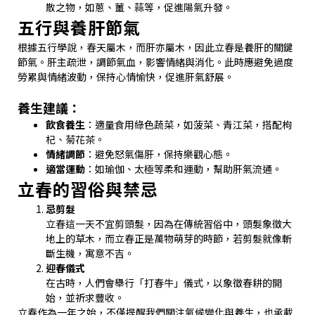
散之物，如蔥、薑、蒜等，促進陽氣升發。
五行與養肝節氣
根據五行學說，春天屬木，而肝亦屬木，因此立春是養肝的關鍵
節氣。肝主疏泄，調節氣血，影響情緒與消化。此時應避免過度
勞累與情緒波動，保持心情愉快，促進肝氣舒展。
養生建議：
飲食養生
：適量食用綠色蔬菜，如菠菜、青江菜，搭配枸
杞、菊花茶。
情緒調節
：避免怒氣傷肝，保持樂觀心態。
適當運動
：如瑜伽、太極等柔和運動，幫助肝氣流通。
立春的習俗與禁忌
忌剪髮
立春這一天不宜剪頭髮，因為在傳統習俗中，頭髮象徵大
地上的草木，而立春正是萬物萌芽的時節，若剪髮就像斬
斷生機，寓意不吉。
迎春儀式
在古時，人們會舉行「打春牛」儀式，以象徵春耕的開
始，並祈求豐收。
立春作為一年之始，不僅提醒我們關注氣候變化與養生，也承載