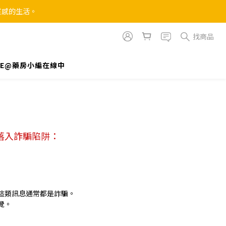
質感的生活。
找商品
INE@藥房小編在線中
落入詐騙陷阱：
這類訊息通常都是詐騙。
覺。