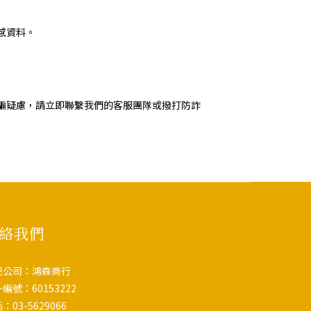
感資料。
騙疑慮，請立即聯繫我們的客服團隊或撥打防詐
絡我們
記公司：鴻森商行
編號：60153222
：03-5629066