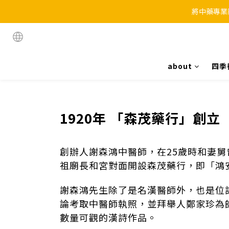
將中藥專業
about
四季
1920年 「森茂藥行」創立
創辦人謝森鴻中醫師，在25歲時和妻
祖廟長和宮對面開設森茂藥行，即「鴻
謝森鴻先
生除了是名漢醫師外，也是位
論考取中醫師執照，並拜舉人鄭家珍為
數量可觀的漢詩作品。