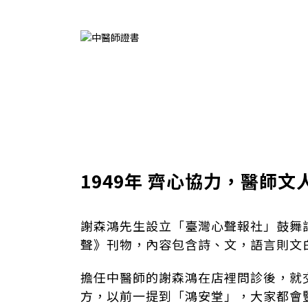
1949年 齊心協力，醫師文
謝森鴻先生設立「臺灣心聲報社」鼓舞
聲》刊物，內容包含詩、文，語言則文
擔任中醫師的謝森鴻在店裡問診後，就
方，以前一提到「鴻安堂」，大家都會