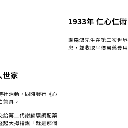
1933年 仁心仁
謝森鴻先生在第二次世界
患，並收取平價醫藥費用
人世家
詩社活動，同時發行《心
白兼具。
交給第二代謝麟驥調配藥
豎起大拇指說「就是那個