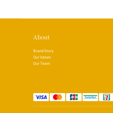
About
Brand Story
Our Values
Our Team