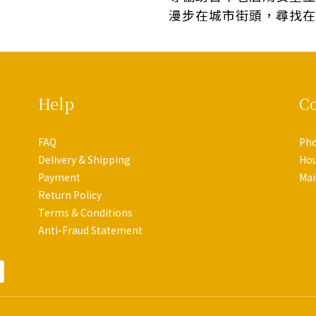
漫步在城市街頭，尋找在
Help
Co
FAQ
Pho
Delivery & Shipping
Hou
Payment
Mai
Return Policy
Terms & Conditions
Anti-Fraud Statement