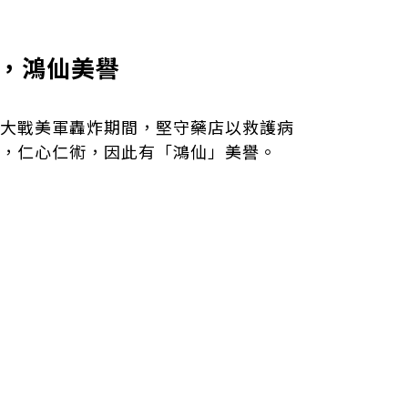
術，鴻仙美譽
大戰美軍轟炸期間，堅守藥店以救護病
，仁心仁術，因此有「鴻仙」美譽。