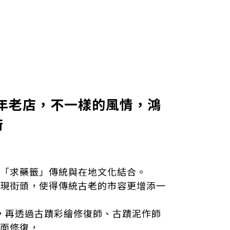
年 百年老店，不一樣的風情，鴻
術
「求藥籤」傳統與在地文化結合。
現街頭，使得傳統古老的市容更增添一
設計，再透過古蹟彩繪修復師、古蹟泥作師
面修復，