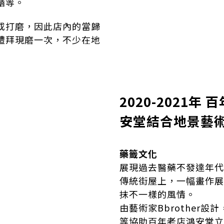
膳等。
或打磨，因此店內的當歸
禮拜現磨一次，不少在地
2020-2021
安堂結合地景藝
藥籤文化
展現過去醫藥不發達年代
傳統街屋上，一幅畫作展
抹不一樣的風情。
由藝術家Bbrother
等協助百年老店鴻安堂立