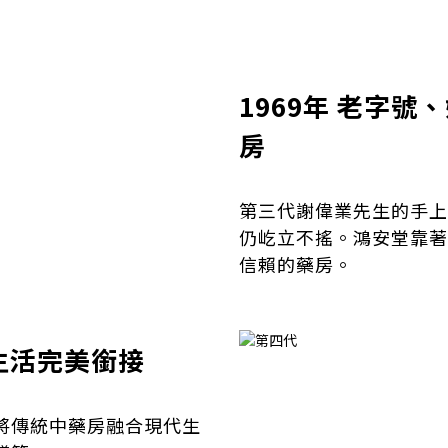
1969年 老字
房
第三代謝偉業先生的手上
仍屹立不搖。鴻安堂靠著
信賴的藥房。
代生活完美銜接
將傳統中藥房融合現代生