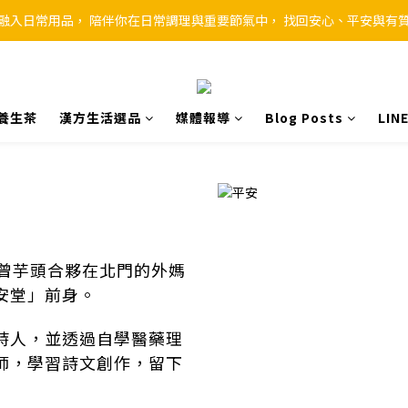
融入日常用品， 陪伴你在日常調理與重要節氣中， 找回安心、平安與有
養生茶
漢方生活選品
媒體報導
Blog Posts
LI
舅曾芋頭合夥在北門的外媽
安堂」前身。
詩人，並透過自學醫藥理
師，學習詩文創作，留下